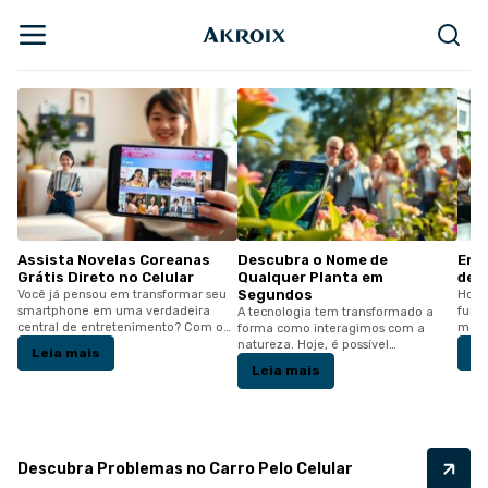
Descubra o Nome de
Encontre Wi-Fi Grátis Perto
Crie
Qualquer Planta em
de Você em Segundos
Dive
Segundos
eu
Hoje em dia, ter acesso à internet é
Você
fundamental. Quando estamos em
fotos
A tecnologia tem transformado a
o…
movimento, é importante…
Com 
forma como interagimos com a
natureza. Hoje, é possível
Leia mais
Le
reconhecer…
Leia mais
Descubra Problemas no Carro Pelo Celular