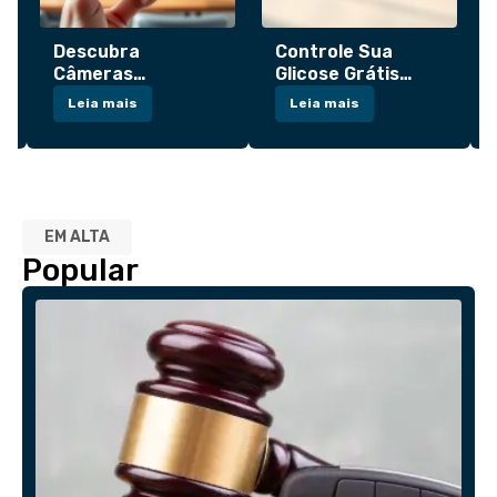
Descubra
Controle Sua
Câmeras
Glicose Grátis
Escondidas com
Direto no Celular
Leia mais
Leia mais
Seu Celular
EM ALTA
Popular