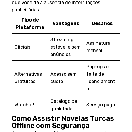
que você dá à ausência de interrupções
publicitárias.
Tipo de
Vantagens
Desafios
Plataforma
Streaming
Assinatura
Oficiais
estável e sem
mensal
anúncios
Pop-ups e
Alternativas
Acesso sem
falta de
Gratuitas
custo
licenciament
o
Catálogo de
Watch it!
Serviço pago
qualidade
Como Assistir Novelas Turcas
Offline com Segurança