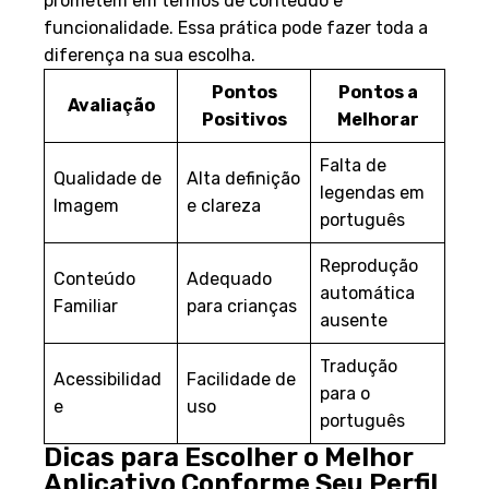
prometem em termos de conteúdo e
funcionalidade. Essa prática pode fazer toda a
diferença na sua escolha.
Pontos
Pontos a
Avaliação
Positivos
Melhorar
Falta de
Qualidade de
Alta definição
legendas em
Imagem
e clareza
português
Reprodução
Conteúdo
Adequado
automática
Familiar
para crianças
ausente
Tradução
Acessibilidad
Facilidade de
para o
e
uso
português
Dicas para Escolher o Melhor
Aplicativo Conforme Seu Perfil