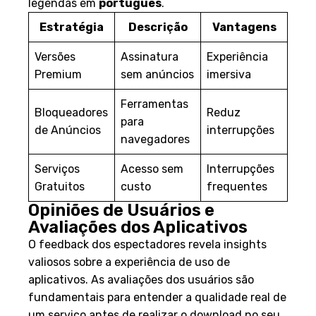
legendas em
português
.
Estratégia
Descrição
Vantagens
Versões
Assinatura
Experiência
Premium
sem anúncios
imersiva
Ferramentas
Bloqueadores
Reduz
para
de Anúncios
interrupções
navegadores
Serviços
Acesso sem
Interrupções
Gratuitos
custo
frequentes
Opiniões de Usuários e
Avaliações dos Aplicativos
O feedback dos espectadores revela insights
valiosos sobre a experiência de uso de
aplicativos. As avaliações dos usuários são
fundamentais para entender a qualidade real de
um serviço antes de realizar o download no seu