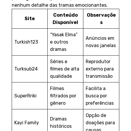
nenhum detalhe das tramas emocionantes.
Conteúdo
Observaçõe
Site
Disponível
s
“Yasak Elma”
Anúncios em
Turkish123
e outros
novas janelas
dramas
Séries e
Reprodutor
Turksub24
filmes de alta
externo para
qualidade
transmissão
Filmes
Facilita a
SuperRriki
filtrados por
busca por
gênero
preferências
Opção de
Dramas
Kayi Family
doações para
históricos
causas