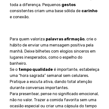
amor
de forma intencional, não automática, faz
toda a diferença. Pequenos
gestos
consistentes criam uma base sólida de
carinho
e conexão.
Aplicando as Linguagens em
Ações Diárias
Para quem valoriza
palavras afirmação
, crie o
hábito de enviar uma mensagem positiva pela
manhã. Deixe bilhetes com elogios sinceros em
lugares inesperados, como o espelho do
banheiro.
Se o
tempo qualidade
é importante, estabeleça
uma “hora sagrada” semanal sem celulares.
Pratique a escuta ativa, dando total atenção
durante conversas importantes.
Para presentear, pense no significado emocional,
não no valor. Trazer a comida favorita sem uma
ocasião especial ou criar uma cápsula do tempo