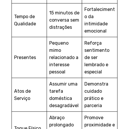
específico
segurança
Fortaleciment
15 minutos de
Tempo de
o da
conversa sem
Qualidade
intimidade
distrações
emocional
Pequeno
Reforça
mimo
sentimento
Presentes
relacionado a
de ser
interesse
lembrado e
pessoal
especial
Assumir uma
Demonstra
Atos de
tarefa
cuidado
Serviço
doméstica
prático e
desagradável
parceria
Abraço
Promove
prolongado
proximidade e