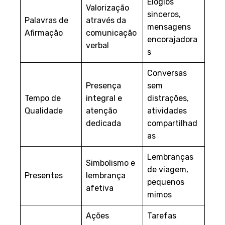
Elogios
Valorização
sinceros,
Palavras de
através da
mensagens
Afirmação
comunicação
encorajadora
verbal
s
Conversas
Presença
sem
Tempo de
integral e
distrações,
Qualidade
atenção
atividades
dedicada
compartilhad
as
Lembranças
Simbolismo e
de viagem,
Presentes
lembrança
pequenos
afetiva
mimos
Ações
Tarefas