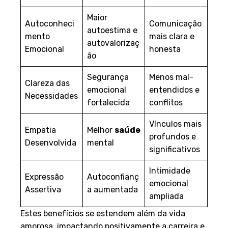
entos
Maior
Autoconheci
Comunicação
autoestima e
mento
mais clara e
autovalorizaç
Emocional
honesta
ão
Segurança
Menos mal-
Clareza das
emocional
entendidos e
Necessidades
fortalecida
conflitos
Vínculos mais
Empatia
Melhor
saúde
profundos e
Desenvolvida
mental
significativos
Intimidade
Expressão
Autoconfianç
emocional
Assertiva
a aumentada
ampliada
Estes benefícios se estendem além da vida