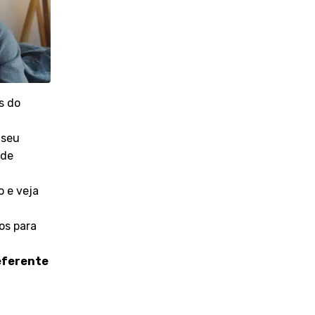
s do
 seu
 de
 e veja
os para
eferente