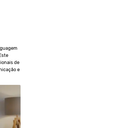
e
inguagem
Este
ionais de
nicação e