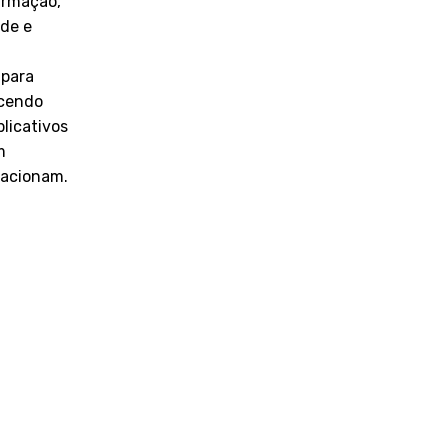
irmação,
ade e
 para
ecendo
plicativos
m
lacionam.