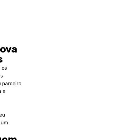
Nova
s
 os
os
 parceiro
a e
a
seu
e um
gem