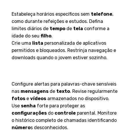
uso
Estabeleça horários específicos sem
telefone
,
como durante refeições e estudos. Defina
limites diários de
tempo
de
tela
conforme a
idade do seu
filho
.
Crie uma
lista
personalizada de aplicativos
permitidos e bloqueados. Restrinja navegação e
downloads quando o jovem estiver sozinho.
Personalização e ajustes de
controle parental
Configure alertas para palavras-chave sensíveis
nas
mensagens
de
texto
. Revise regularmente
fotos
e
vídeos
armazenados no dispositivo.
Use
senha
forte para proteger as
configurações
do
controle
parental. Monitore
o histórico completo de chamadas identificando
número
s desconhecidos.