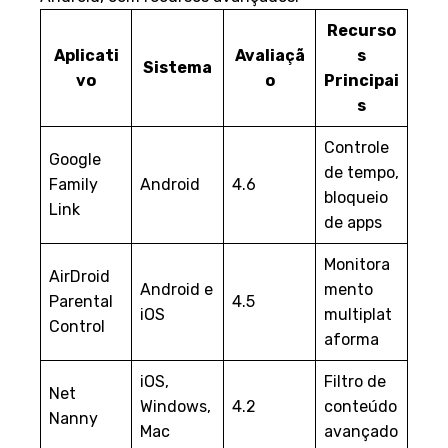
Recurso
Aplicati
Avaliaçã
s
Sistema
vo
o
Principai
s
Controle
Google
de tempo,
Family
Android
4.6
bloqueio
Link
de apps
Monitora
AirDroid
Android e
mento
Parental
4.5
iOS
multiplat
Control
aforma
iOS,
Filtro de
Net
Windows,
4.2
conteúdo
Nanny
Mac
avançado