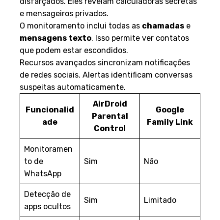
disfarçados. Eles revelam calculadoras secretas
e mensageiros privados.
O monitoramento inclui todas as
chamadas
e
mensagens texto
. Isso permite ver contatos
que podem estar escondidos.
Recursos avançados sincronizam notificações
de redes sociais. Alertas identificam conversas
suspeitas automaticamente.
AirDroid
Funcionalid
Google
Parental
ade
Family Link
Control
Monitoramen
to de
Sim
Não
WhatsApp
Detecção de
Sim
Limitado
apps ocultos