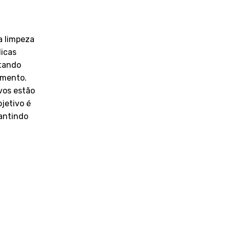
a limpeza
dicas
itando
amento.
ivos estão
jetivo é
rantindo