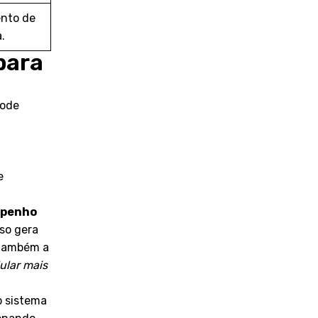
ento de
.
para
pode
e
penho
sso gera
 também a
ular mais
o sistema