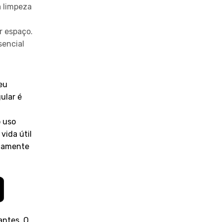
a limpeza
r espaço.
sencial
eu
ular é
o uso
vida útil
icamente
antes. O