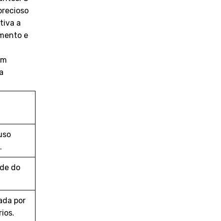
precioso
tiva a
imento e
ém
a
uso
.
ade do
ada por
ios.