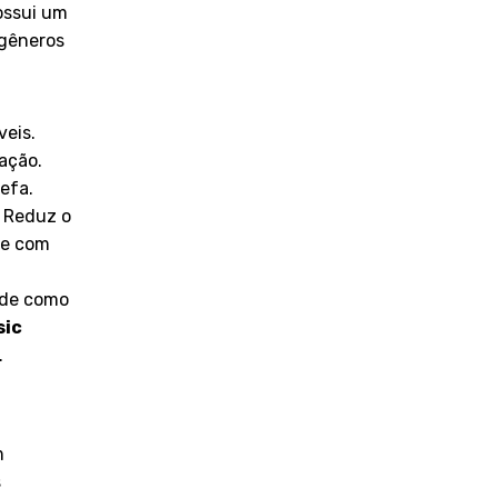
ssui um
 gêneros
veis.
ação.
efa.
. Reduz o
se com
ade como
ic
.
m
s