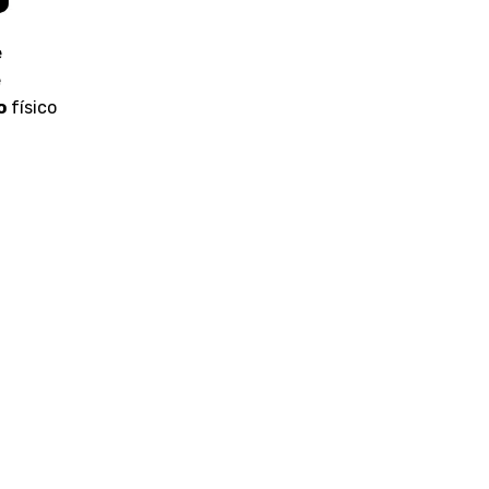
e
e
o
físico