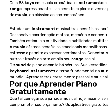
Com 88
keys
em escala cromática, o
instrumento
po
range
impressionante. Isso permite explorar diversos
de
music
, do clássico ao contemporâneo.
Vantagens de Aprender Música
Estudar um
instrument
musical traz benefícios incrí
Desenvolve coordenação motora, memória e concentr
Também estimula a criatividade e habilidades multitar
A
music
oferece benefícios emocionais maravilhosos
estresse e permite expressar sentimentos. Conectar-
outros através da arte amplia seu
range
social.
O
sound
do piano encanta há séculos. Sua versatilid
keyboard instruments
o torna fundamental na
mus
mundial. Aprender traz crescimento pessoal e musical
Por que Aprender Piano
Gratuitamente
Que tal começar sua jornada musical hoje mesmo, se
comprometer seu orçamento? Os aplicativos gratuito