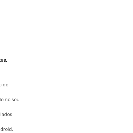
tas.
o de
do no seu
clados
droid.