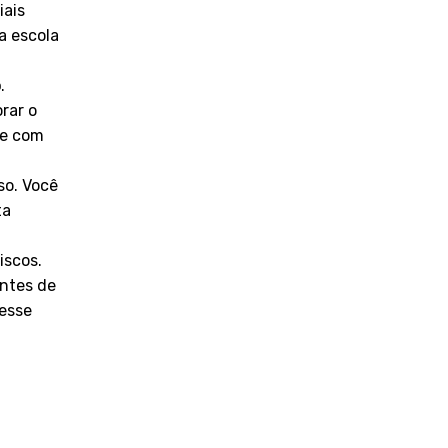
iais
a escola
o
.
rar o
ce com
so. Você
ta
iscos.
antes de
resse
m