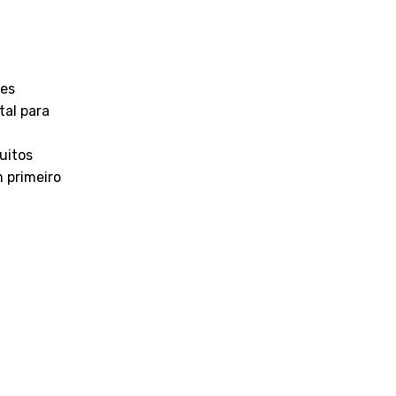
ões
tal para
uitos
m primeiro