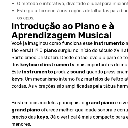
O método é interativo, divertido e ideal para inician
Este guia fornecerá instruções detalhadas para bai
os apps.
Introdução ao Piano e à
Aprendizagem Musical
Você já imaginou como funciona esse
instrumento
m
tão versátil? O
piano
surgiu no início do século XVIII 
Bartolomeo Cristofori. Desde então, evoluiu para se t
dos
keyboard instruments
mais importantes do mu
Este
instrumento
produz
sound
quando pressionam
keys
. Um mecanismo interno faz martelos de feltro a
cordas. As vibrações são amplificadas pela tábua harm
Tipos e Características do Instru
Existem dois modelos principais: o
grand piano
e o ve
grand piano
oferece melhor qualidade sonora e cont
preciso das
keys
. Já o vertical é mais compacto para
menores.