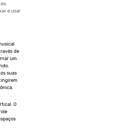
tes.
xar e usar
usical
através de
ornar um
ndo.
os suas
tingirem
ônica.
mento
rtical. O
role
 espaços