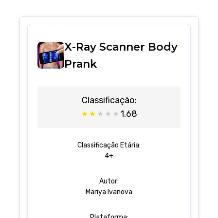
X-Ray Scanner Body
Prank
Classificação:
1.68
★
★
★
★
★
Classificação Etária:
4+
Autor:
Mariya Ivanova
Plataforma: