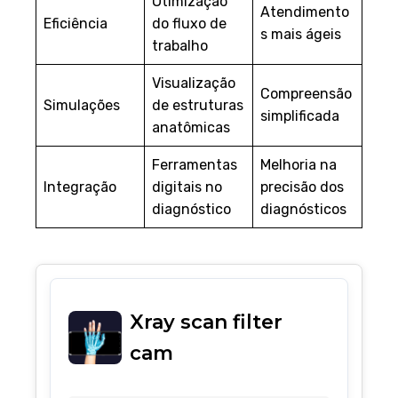
Otimização
Atendimento
Eficiência
do fluxo de
s mais ágeis
trabalho
Visualização
Compreensão
Simulações
de estruturas
simplificada
anatômicas
Ferramentas
Melhoria na
Integração
digitais no
precisão dos
diagnóstico
diagnósticos
Xray scan filter
cam