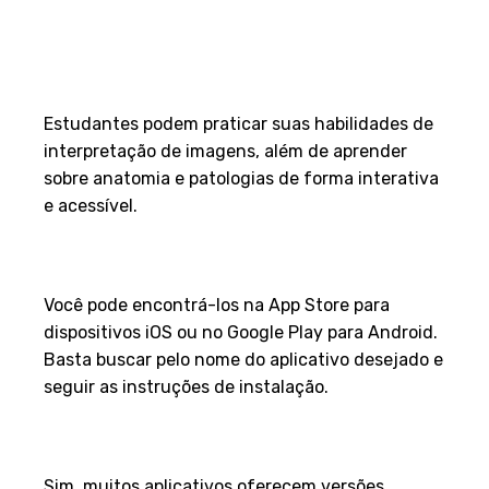
Quais são os principais
benefícios para estudantes de
radiologia?
Estudantes podem praticar suas habilidades de
interpretação de imagens, além de aprender
sobre anatomia e patologias de forma interativa
e acessível.
Como posso baixar esses
aplicativos no meu celular?
Você pode encontrá-los na App Store para
dispositivos iOS ou no Google Play para Android.
Basta buscar pelo nome do aplicativo desejado e
seguir as instruções de instalação.
Existe uma versão gratuita
desses aplicativos?
Sim, muitos aplicativos oferecem versões