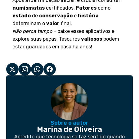
Após a identificação inicial, é crucial consultar
numismatas
certificados.
Fatores
como
estado
de
conservação
e
história
determinam o
valor
final.
Não perca tempo
– baixe esses aplicativos e
explore suas peças. Tesouros
valiosos
podem
estar guardados em casa há anos!
Sobre o autor
Marina de Oliveira
Acredito que tecnologia só faz sentido quando