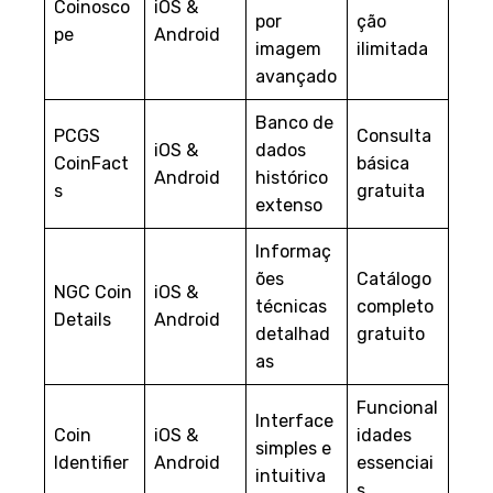
Coinosco
iOS &
por
ção
pe
Android
imagem
ilimitada
avançado
Banco de
PCGS
Consulta
iOS &
dados
CoinFact
básica
Android
histórico
s
gratuita
extenso
Informaç
ões
Catálogo
NGC Coin
iOS &
técnicas
completo
Details
Android
detalhad
gratuito
as
Funcional
Interface
Coin
iOS &
idades
simples e
Identifier
Android
essenciai
intuitiva
s