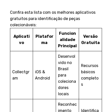
disponíveis
Confira esta lista com os melhores aplicativos
gratuitos para identificação de peças
colecionáveis:
Funcion
Aplicati
Platafor
Versão
alidade
vo
ma
Gratuita
Principal
Desenvol
vido no
Recursos
Brasil
Collectgr
iOS &
básicos
para
am
Android
completo
coleciona
s
dores
locais
Reconhec
imento
Identifica