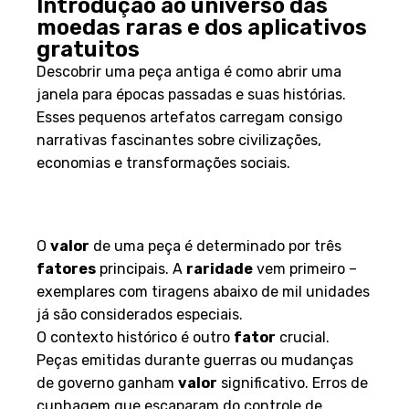
Introdução ao universo das
moedas raras e dos aplicativos
gratuitos
Descobrir uma peça antiga é como abrir uma
janela para épocas passadas e suas histórias.
Esses pequenos artefatos carregam consigo
narrativas fascinantes sobre civilizações,
economias e transformações sociais.
O fascínio por moedas raras e
sua história
O
valor
de uma peça é determinado por três
fatores
principais. A
raridade
vem primeiro –
exemplares com tiragens abaixo de mil unidades
já são considerados especiais.
O contexto histórico é outro
fator
crucial.
Peças emitidas durante guerras ou mudanças
de governo ganham
valor
significativo. Erros de
cunhagem que escaparam do controle de