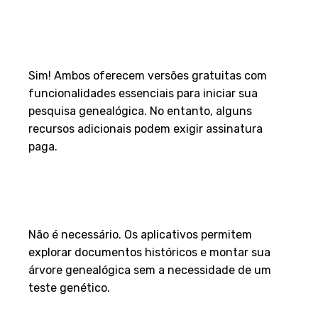
1. Os aplicativos FamilySearch
Tree e MyHeritage são
realmente gratuitos?
Sim! Ambos oferecem versões gratuitas com
funcionalidades essenciais para iniciar sua
pesquisa genealógica. No entanto, alguns
recursos adicionais podem exigir assinatura
paga.
2. Preciso fazer um teste de
DNA para descobrir meus
antepassados?
Não é necessário. Os aplicativos permitem
explorar documentos históricos e montar sua
árvore genealógica sem a necessidade de um
teste genético.
3. Como posso garantir que as