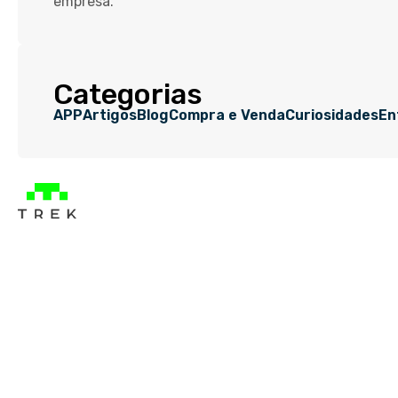
empresa.
Categorias
APP
Artigos
Blog
Compra e Venda
Curiosidades
En