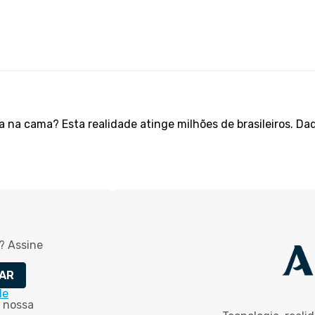
 na cama? Esta realidade atinge milhões de brasileiros. Da
? Assine
AR
de
 nossa