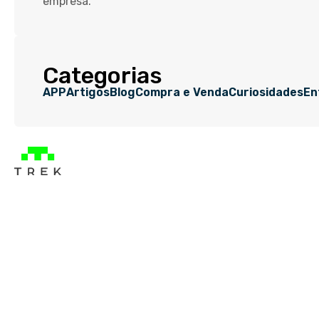
empresa.
Categorias
APP
Artigos
Blog
Compra e Venda
Curiosidades
En