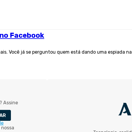
l no Facebook
ais. Você já se perguntou quem está dando uma espiada n
? Assine
AR
de
 nossa