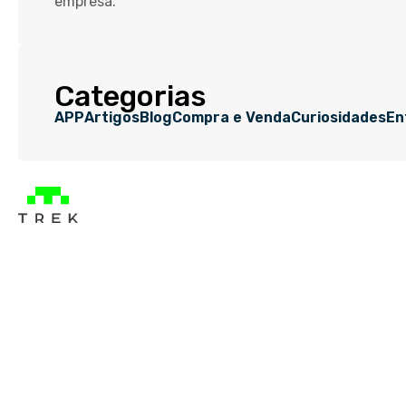
empresa.
Categorias
APP
Artigos
Blog
Compra e Venda
Curiosidades
En