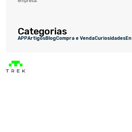
empresa.
Categorias
APP
Artigos
Blog
Compra e Venda
Curiosidades
En