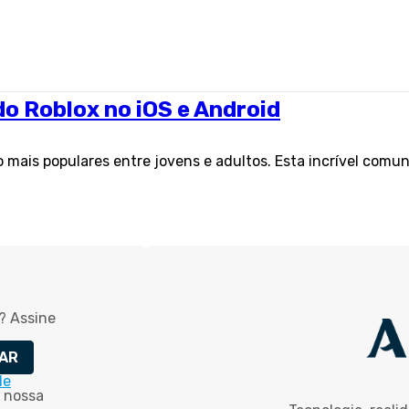
o Roblox no iOS e Android
mais populares entre jovens e adultos. Esta incrível comu
? Assine
AR
de
 nossa