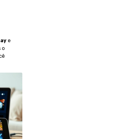
lay
e
s o
cê