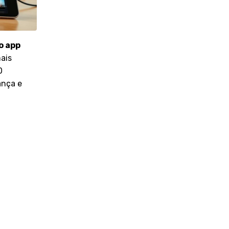
o app
ais
0
ança e