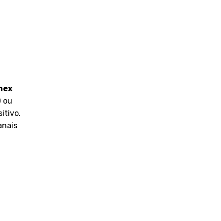
mex
0 ou
itivo.
anais