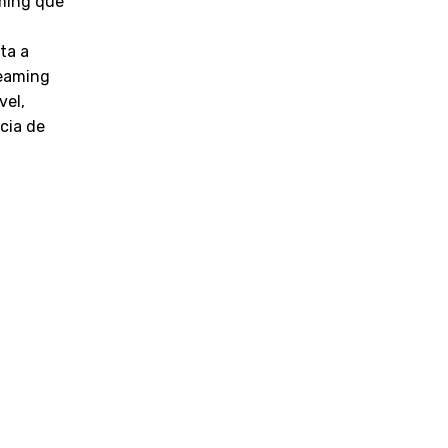
ming que
ta a
reaming
vel,
cia de