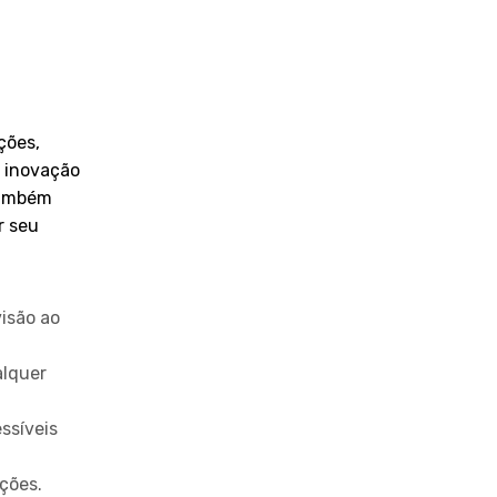
ções,
a inovação
também
r seu
isão ao
alquer
ssíveis
ções.