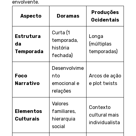
envolvente.
Produções
Aspecto
Doramas
Ocidentais
Curta (1
Estrutura
Longa
temporada,
da
(múltiplas
história
Temporada
temporadas)
fechada)
Desenvolvime
Foco
nto
Arcos de ação
Narrativo
emocional e
e plot twists
relações
Valores
Contexto
Elementos
familiares,
cultural mais
Culturais
hierarquia
individualista
social