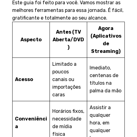
Este guia foi feito para você. Vamos mostrar as
melhores ferramentas para essa jornada. É fácil,
gratificante e totalmente ao seu alcance.
Agora
Antes (TV
(Aplicativos
Aspecto
Aberta/DVD
de
)
Streaming)
Limitado a
Imediato,
poucos
centenas de
Acesso
canais ou
títulos na
importações
palma da mão
caras
Assistir a
Horários fixos,
qualquer
Conveniênci
necessidade
hora, em
a
de mídia
qualquer
física