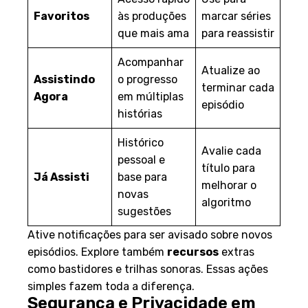
Favoritos
às produções
marcar séries
que mais ama
para reassistir
Acompanhar
Atualize ao
Assistindo
o progresso
terminar cada
Agora
em múltiplas
episódio
histórias
Histórico
Avalie cada
pessoal e
título para
Já Assisti
base para
melhorar o
novas
algoritmo
sugestões
Ative notificações para ser avisado sobre novos
episódios. Explore também
recursos
extras
como bastidores e trilhas sonoras. Essas ações
simples fazem toda a diferença.
Segurança e Privacidade em