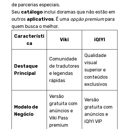
de parcerias especiais.
Seu
catálogo
inclui doramas que não estão em
outros
aplicativos
. É uma
opção premium
para
quem busca o melhor.
Característi
Viki
iQIYI
ca
Qualidade
Comunidade
visual
Destaque
de tradutores
superior e
Principal
e legendas
conteúdos
rápidas
exclusivos
Versão
Versão
gratuita com
Modelo de
gratuita com
anúncios e
Negócio
anúncios e
Viki Pass
iQIYI VIP
premium