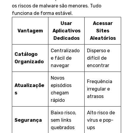
os riscos de malware são menores. Tudo
funciona de forma estável.
Usar
Acessar
Vantagem
Aplicativos
Sites
Dedicados
Aleatórios
Centralizado
Disperso e
Catálogo
e fácil de
difícil de
Organizado
navegar
encontrar
Novos
Frequência
Atualizaçõe
episódios
irregular e
s
chegam
atrasos
rápido
Baixo risco,
Alto risco de
Segurança
sem links
vírus e pop-
quebrados
ups