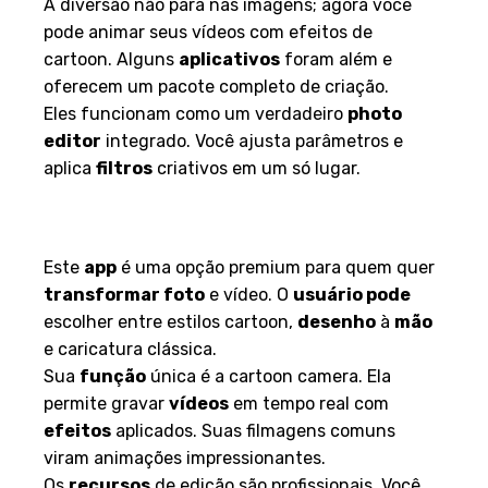
A diversão não para nas imagens; agora você
pode animar seus vídeos com efeitos de
cartoon. Alguns
aplicativos
foram além e
oferecem um pacote completo de criação.
Eles funcionam como um verdadeiro
photo
editor
integrado. Você ajusta parâmetros e
aplica
filtros
criativos em um só lugar.
Clip2Comic e Caricaturas:
Efeitos de vídeo e imagem
Este
app
é uma opção premium para quem quer
transformar foto
e vídeo. O
usuário pode
escolher entre estilos cartoon,
desenho
à
mão
e caricatura clássica.
Sua
função
única é a cartoon camera. Ela
permite gravar
vídeos
em tempo real com
efeitos
aplicados. Suas filmagens comuns
viram animações impressionantes.
Os
recursos
de edição são profissionais. Você