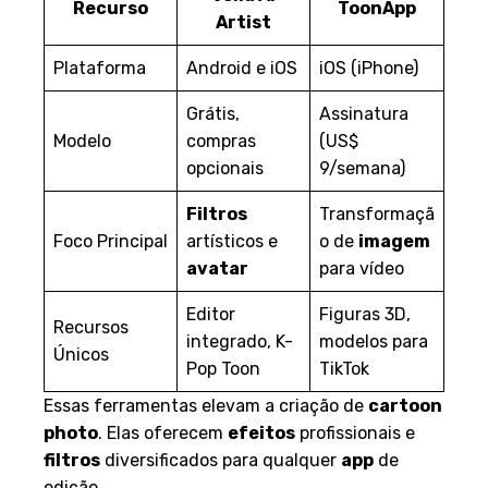
Recurso
ToonApp
Artist
Plataforma
Android e iOS
iOS (iPhone)
Grátis,
Assinatura
Modelo
compras
(US$
opcionais
9/semana)
Filtros
Transformaçã
Foco Principal
artísticos e
o de
imagem
avatar
para vídeo
Editor
Figuras 3D,
Recursos
integrado, K-
modelos para
Únicos
Pop Toon
TikTok
Essas ferramentas elevam a criação de
cartoon
photo
. Elas oferecem
efeitos
profissionais e
filtros
diversificados para qualquer
app
de
edição.