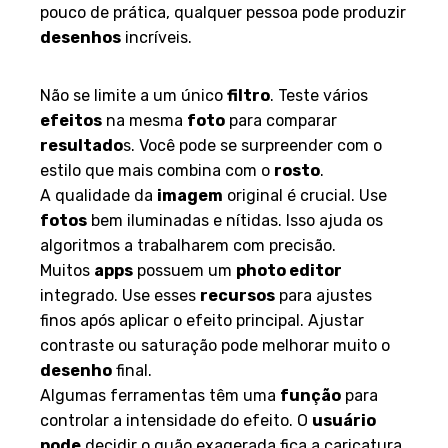
pouco de prática, qualquer pessoa pode produzir
desenhos
incríveis.
Otimizando filtros e efeitos
Não se limite a um único
filtro
. Teste vários
efeitos
na mesma
foto
para comparar
resultado
s. Você pode se surpreender com o
estilo que mais combina com o
rosto
.
A qualidade da
imagem
original é crucial. Use
fotos
bem iluminadas e nítidas. Isso ajuda os
algoritmos a trabalharem com precisão.
Muitos
apps
possuem um
photo editor
integrado. Use esses
recursos
para ajustes
finos após aplicar o efeito principal. Ajustar
contraste ou saturação pode melhorar muito o
desenho
final.
Algumas ferramentas têm uma
função
para
controlar a intensidade do efeito. O
usuário
pode
decidir o quão exagerada fica a caricatura.