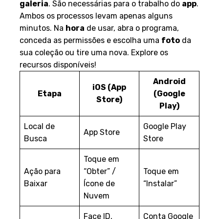
galeria
. São necessárias para o trabalho do
app
.
Ambos os processos levam apenas alguns
minutos. Na
hora
de usar, abra o programa,
conceda as permissões e escolha uma
foto
da
sua coleção ou tire uma nova. Explore os
recursos disponíveis!
Android
iOS (App
Etapa
(Google
Store)
Play)
Local de
Google Play
App Store
Busca
Store
Toque em
Ação para
“Obter” /
Toque em
Baixar
Ícone de
“Instalar”
Nuvem
Face ID,
Conta Google