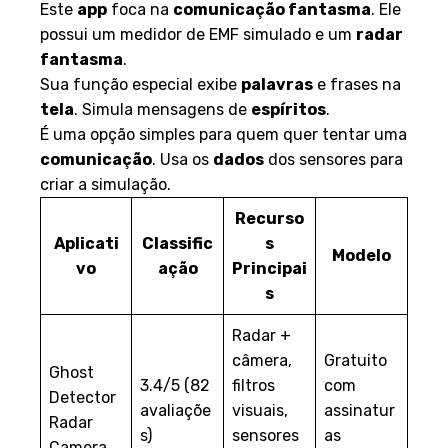
Este
app
foca na
comunicação fantasma
. Ele
possui um medidor de EMF simulado e um
radar
fantasma
.
Sua função especial exibe
palavras
e frases na
tela
. Simula mensagens de
espíritos
.
É uma opção simples para quem quer tentar uma
comunicação
. Usa os
dados
dos sensores para
criar a simulação.
Recurso
Aplicati
Classific
s
Modelo
vo
ação
Principai
s
Radar +
câmera,
Gratuito
Ghost
3.4/5 (82
filtros
com
Detector
avaliaçõe
visuais,
assinatur
Radar
s)
sensores
as
Camera