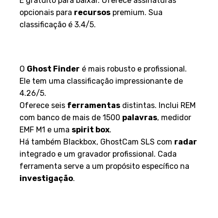
É gratuito para baixar. Oferece assinaturas
opcionais para
recursos
premium. Sua
classificação é 3.4/5.
Ghost Finder e suas
ferramentas avançadas
O
Ghost Finder
é mais robusto e profissional.
Ele tem uma classificação impressionante de
4.26/5.
Oferece seis
ferramentas
distintas. Inclui REM
com banco de mais de 1500
palavras
, medidor
EMF M1 e uma
spirit box
.
Há também Blackbox, GhostCam SLS com
radar
integrado e um gravador profissional. Cada
ferramenta serve a um propósito específico na
investigação
.
Ghost Observer: Comunicação
e Medição de EMF