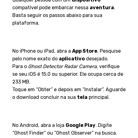
compatível pode embarcar nessa
aventura
.
Basta seguir os passos abaixo para sua
plataforma.
Passo a passo para baixar na
App Store
No iPhone ou iPad, abra a
App Store
. Pesquise
pelo nome exato do
aplicativo
desejado.
Para o
Ghost Detector Radar Camera
, verifique
se seu iOS é 15.0 ou superior. Ele ocupa cerca de
233 MB.
Toque em “Obter” e depois em “Instalar”. Aguarde
o download concluir na sua
tela
principal.
Instruções para o download na
Google Play
No Android, abra a loja
Google Play
. Digite
“Ghost Finder” ou “Ghost Observer” na busca.