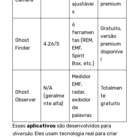
ajustávei
premium
s
6
Gratuito,
ferramen
versão
Ghost
tas (REM,
4.26/5
premium
Finder
EMF,
disponíve
Spirit
l
Box, etc.)
Medidor
EMF,
N/A
Totalmen
Ghost
radar,
(geralme
te
Observer
exibidor
nte alta)
gratuito
de
palavras
Esses
aplicativos
são desenvolvidos para
diversão
. Eles usam tecnologia real para criar