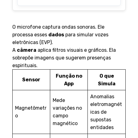
O microfone captura ondas sonoras. Ele
processa esses
dados
para simular vozes
eletrônicas (EVP).
A
câmera
aplica filtros visuais e gráficos. Ela
sobrepõe imagens que sugerem presenças
espirituais.
Função no
O que
Sensor
App
Simula
Anomalias
Mede
eletromagnét
Magnetômetr
variações no
icas de
o
campo
supostas
magnético
entidades