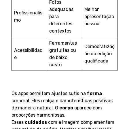
Fotos
adequadas
Melhor
Profissionalis
para
apresentação
mo
diferentes
pessoal
contextos
Ferramentas
Democratizaç
Acessibilidad
gratuitas ou
ão da edição
e
de baixo
qualificada
custo
Como os Aplicativos Podem
Melhorar Sua Imagem
Os apps permitem ajustes sutis na
forma
corporal. Eles realçam características positivas
de maneira natural. O
corpo
aparece com
proporções harmoniosas.
Esses
cuidados
com a imagem complementam