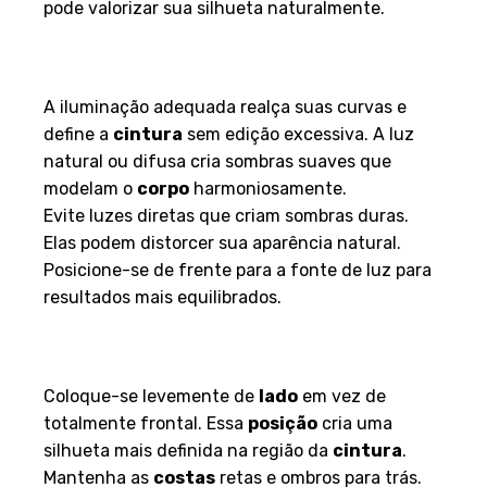
pode valorizar sua silhueta naturalmente.
Cuidados com a Luz e
Composição
A iluminação adequada realça suas curvas e
define a
cintura
sem edição excessiva. A luz
natural ou difusa cria sombras suaves que
modelam o
corpo
harmoniosamente.
Evite luzes diretas que criam sombras duras.
Elas podem distorcer sua aparência natural.
Posicione-se de frente para a fonte de luz para
resultados mais equilibrados.
Posicionamento e Ângulos que
Valorizam o Corpo
Coloque-se levemente de
lado
em vez de
totalmente frontal. Essa
posição
cria uma
silhueta mais definida na região da
cintura
.
Mantenha as
costas
retas e ombros para trás.