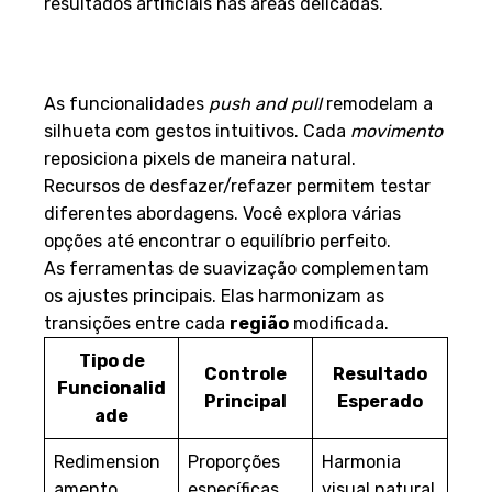
resultados artificiais nas áreas delicadas.
Ferramentas de Modelagem e
Efeitos Visuais
As funcionalidades
push and pull
remodelam a
silhueta com gestos intuitivos. Cada
movimento
reposiciona pixels de maneira natural.
Recursos de desfazer/refazer permitem testar
diferentes abordagens. Você explora várias
opções até encontrar o equilíbrio perfeito.
As ferramentas de suavização complementam
os ajustes principais. Elas harmonizam as
transições entre cada
região
modificada.
Tipo de
Controle
Resultado
Funcionalid
Principal
Esperado
ade
Redimension
Proporções
Harmonia
amento
específicas
visual natural