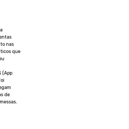
ra
entas
ito nas
áticos que
eu
S (App
oi
regam
as de
omessas.