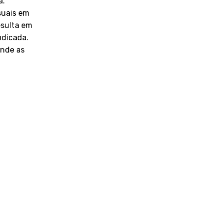
a.
suais em
esulta em
udicada.
onde as