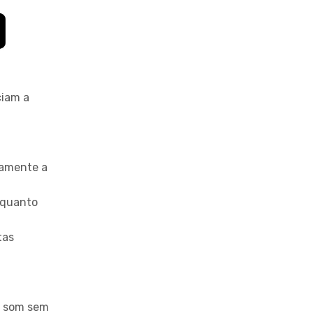
iam a
camente a
 quanto
tas
o som sem