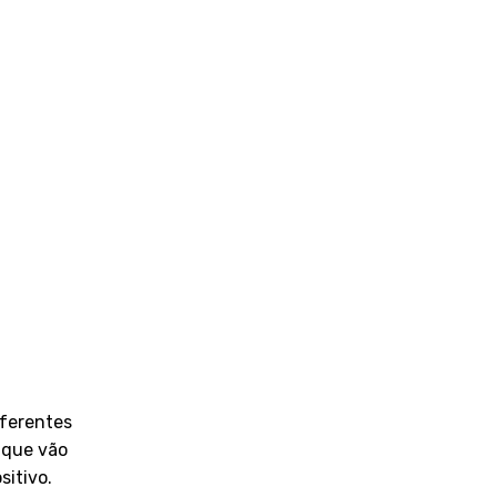
iferentes
 que vão
itivo.