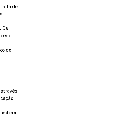
 falta de
re
. Os
gn em
xo do
m
formar
 através
ficação
 também