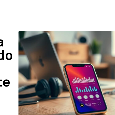
a
do
te