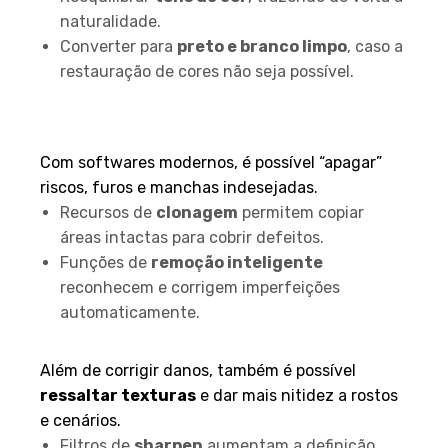
naturalidade.
Converter para
preto e branco limpo
, caso a
restauração de cores não seja possível.
3. Remoção de riscos e
manchas
Com softwares modernos, é possível “apagar”
riscos, furos e manchas indesejadas.
Recursos de
clonagem
permitem copiar
áreas intactas para cobrir defeitos.
Funções de
remoção inteligente
reconhecem e corrigem imperfeições
automaticamente.
4. Recuperação de detalhes
Além de corrigir danos, também é possível
ressaltar texturas
e dar mais nitidez a rostos
e cenários.
Filtros de
sharpen
aumentam a definição.