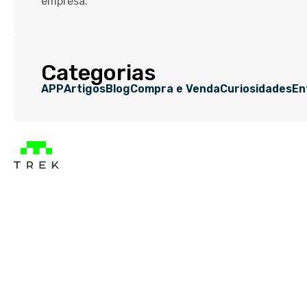
empresa.
Categorias
APP
Artigos
Blog
Compra e Venda
Curiosidades
En