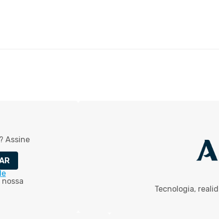
? Assine
AR
de
 nossa
Tecnologia, reali