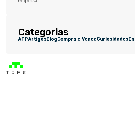
empresa.
Categorias
APP
Artigos
Blog
Compra e Venda
Curiosidades
En