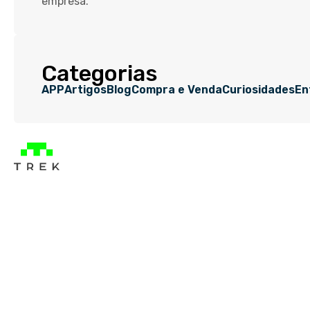
empresa.
Categorias
APP
Artigos
Blog
Compra e Venda
Curiosidades
En